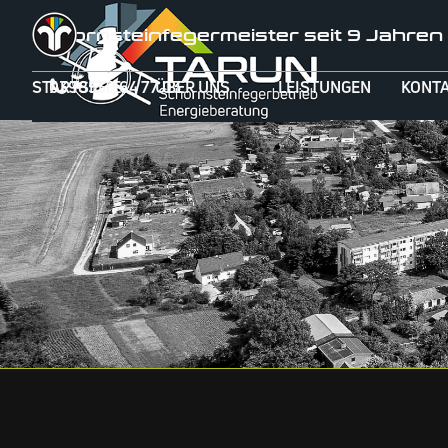
Direkt zum Seiteninhalt
Schornsteinfegermeister seit 9 Jahren
Menü 
STARTSEITE
039853 / 64 77 03
ÜBER UNS
LEISTUNGEN
KONT